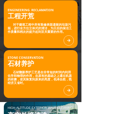
ENGINEERING RECLAMATION
工程开荒
对于建筑工程中所有装修表面遗留的垃圾污
垢，进行全方位立体式的清洁，为日后的保洁工
作质量和档次的提升起到至关重要的作用。
녒
STONE CONSERVATION
石材养护
石材翻新养护工艺是在非常短的时间内利用
化学和物理的作用，在原有的基础之上通过机器
的研磨，使其恢复到原来的亮度，色泽自然，既
经济又省时。
녒
HIGH-ALTITUDE EXTERIOR WALL CLEANING