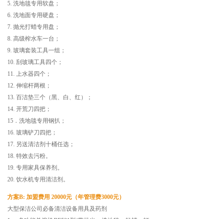
5. 洗地毯专用软盘；
6. 洗地面专用硬盘；
7. 抛光打蜡专用盘；
8. 高级榨水车一台；
9. 玻璃套装工具一组；
10. 刮玻璃工具四个；
11. 上水器四个；
12. 伸缩杆两根；
13. 百洁垫三个（黑、白、红）；
14. 开荒刀四把；
15．洗地毯专用钢扒；
16. 玻璃铲刀四把；
17. 另送清洁剂十桶任选；
18. 特效去污粉。
19. 专用家具保养剂。
20. 饮水机专用清洁剂。
方案B: 加盟费用 20000元（年管理费3000元）
大型保洁公司必备清洁设备用具及药剂