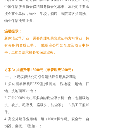
中国保洁服务协会保洁服务协会的标准。本公司主要承
接企事业单位，物业，学校，酒店，医院等各类清洗、
物业保洁托管业务。
温馨提示：
新保洁公司开业，需要办理相关资质证书方可营业，拥
有齐备的资质证书，一能提高公司知名度及项目中标
率，二能合法承接各项保洁业务。
方案A: 加盟费用 15000元（年管理费3000元）
一， 上规模保洁公司必备清洁设备用具及药剂
1. 多功能单擦机BF522型(带抛光、洗地毯、起蜡、打
蜡、洗地面等)一台；
2. 70升2000W大功率多功能吸尘吸水机一台（包括吸地
扒、软扒、毛吸头、扁吸头、防尘罩）；3.员工工服10
件。
4. 高空外墙作业吊绳一组（100米操作绳、安全带、自
锁器、坐板、U型扣）；