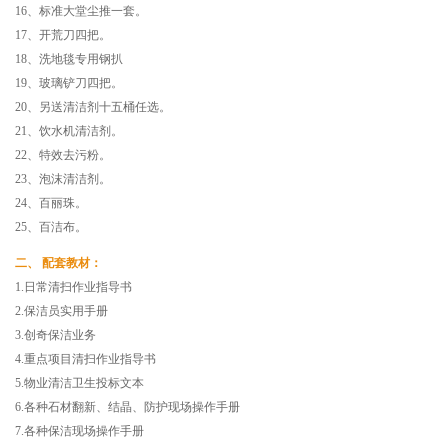
16、标准大堂尘推一套。
17、开荒刀四把。
18、洗地毯专用钢扒
19、玻璃铲刀四把。
20、另送清洁剂十五桶任选。
21、饮水机清洁剂。
22、特效去污粉。
23、泡沫清洁剂。
24、百丽珠。
25、百洁布。
二、 配套教材：
1.日常清扫作业指导书
2.保洁员实用手册
3.创奇保洁业务
4.重点项目清扫作业指导书
5.物业清洁卫生投标文本
6.各种石材翻新、结晶、防护现场操作手册
7.各种保洁现场操作手册