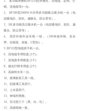
1、 多功能单擦机BF521型(带抛光、洗地毯、起蜡、打
蜡、洗地面等)一台。
2、 BF580型2000W大功率多功能吸尘吸水机一台（包
括吸地扒、软扒、扁吸头、防尘罩等）。
3、30L多功能洗尘吸水机一台（包括吸地扒、软扒、扁
吸头、防尘罩等）。
4、 高空外墙作业吊绳 一组，（100米操作绳、安全
带、自锁器、坐板、U型扣）。
5. BF533型地毯烘干机一台。
6、洗地毯专用软盘 (1个)。
7、洗地面专用硬盘 (1个)
8、抛光打蜡专用盘 (2个)
9、高级榨水车一台。
10、玻璃套装工具一组。
11、刮玻璃工具四个。
12、上水器四个。
13、伸缩杆两根。
14、百洁垫三个（黑、白、红）。
15、高级蜡拖一套。