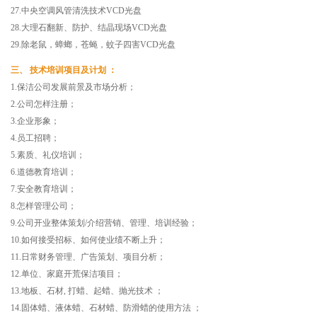
27.中央空调风管清洗技术VCD光盘
28.大理石翻新、防护、结晶现场VCD光盘
29.除老鼠，蟑螂，苍蝇，蚊子四害VCD光盘
三、 技术培训项目及计划 ：
1.保洁公司发展前景及市场分析；
2.公司怎样注册；
3.企业形象；
4.员工招聘；
5.素质、礼仪培训；
6.道德教育培训；
7.安全教育培训；
8.怎样管理公司；
9.公司开业整体策划/介绍营销、管理、培训经验；
10.如何接受招标、如何使业绩不断上升；
11.日常财务管理、广告策划、项目分析；
12.单位、家庭开荒保洁项目；
13.地板、石材, 打蜡、起蜡、抛光技术 ；
14.固体蜡、液体蜡、石材蜡、防滑蜡的使用方法 ；